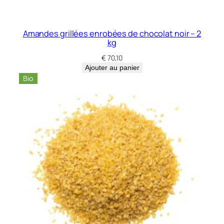
v
o
i
Amandes grillées enrobées de chocolat noir – 2
n
kg
e
€
70,10
F
Ajouter au panier
i
Bio
n
s
–
3
k
g