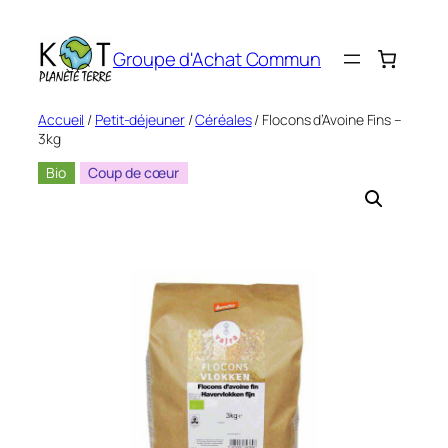
Aller
au
Groupe d'Achat Commun
contenu
Accueil
/
Petit-déjeuner
/
Céréales
/ Flocons d’Avoine Fins –
3kg
Bio
Coup de cœur