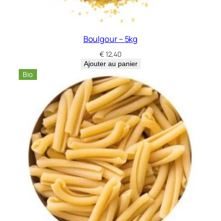
Boulgour – 5kg
€
12,40
Ajouter au panier
Bio