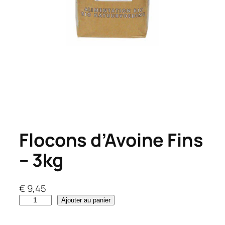
Flocons d’Avoine Fins
– 3kg
€
9,45
q
Ajouter au panier
u