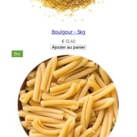
Boulgour – 5kg
€
12,40
Ajouter au panier
Bio