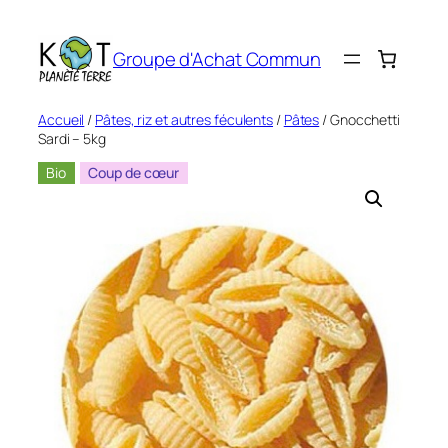
Aller
au
Groupe d'Achat Commun
contenu
Accueil
/
Pâtes, riz et autres féculents
/
Pâtes
/ Gnocchetti
Sardi – 5kg
Bio
Coup de cœur