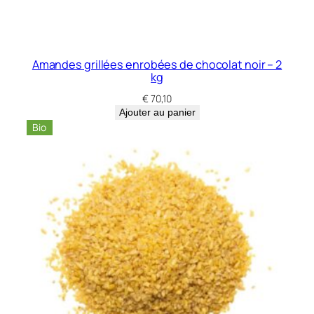
S
a
r
d
Amandes grillées enrobées de chocolat noir – 2
i
kg
–
€
70,10
5
Ajouter au panier
k
Bio
g