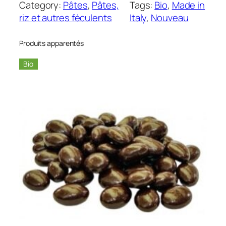
a
Category:
Pâtes
, 
Pâtes,
Tags:
Bio
, 
Made in
n
riz et autres féculents
Italy
, 
Nouveau
t
i
Produits apparentés
t
é
Bio
d
e
G
n
o
c
c
h
e
t
t
i