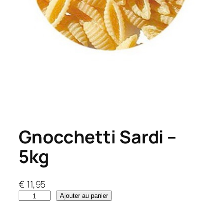
Gnocchetti Sardi –
5kg
€
11,95
q
Ajouter au panier
u