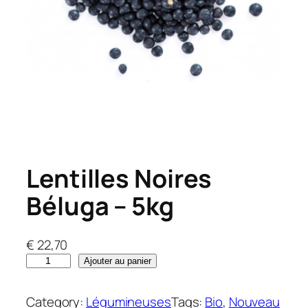
Lentilles Noires
Béluga – 5kg
€
22,70
q
Ajouter au panier
u
a
Category:
Légumineuses
Tags:
Bio
, 
Nouveau