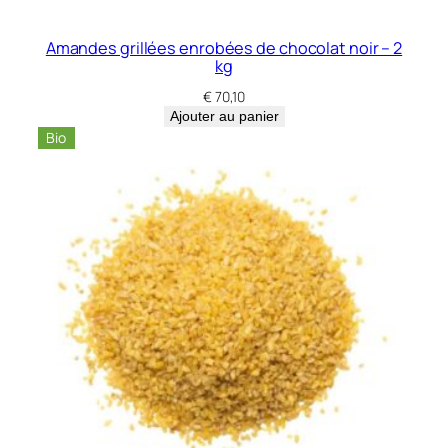
i
r
Amandes grillées enrobées de chocolat noir – 2
e
kg
s
€
70,10
B
Ajouter au panier
é
Bio
l
u
g
a
–
5
k
g