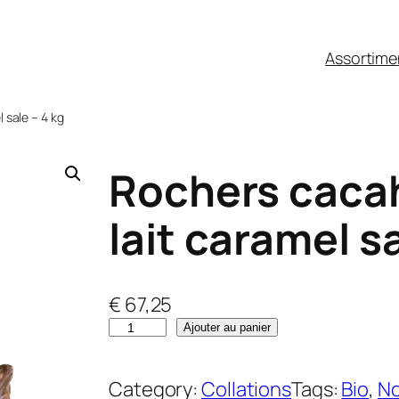
Assortime
 sale – 4 kg
Rochers caca
lait caramel sa
€
67,25
q
Ajouter au panier
u
a
Category:
Collations
Tags:
Bio
, 
N