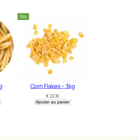
Bio
g
Corn Flakes – 3kg
€
22,10
Ajouter au panier