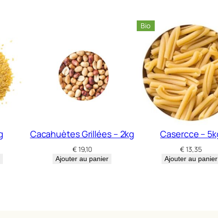
a
c
Bio
a
h
u
e
t
e
s
g
Cacahuètes Grillées – 2kg
Casercce – 5k
c
€
19,10
€
13,35
h
Ajouter au panier
Ajouter au panier
o
c
o
l