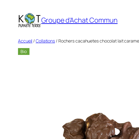
Aller
au
Groupe d'Achat Commun
contenu
Accueil
/
Collations
/ Rochers cacahuetes chocolat lait caramel
Bio