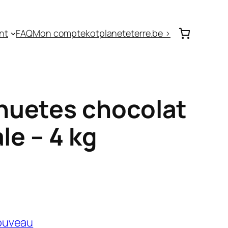
nt
FAQ
Mon compte
kotplaneteterre.be >
huetes chocolat
le – 4 kg
ouveau