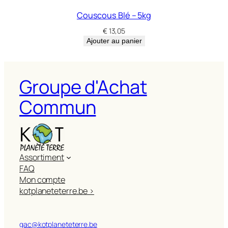
Couscous Blé – 5kg
€
13,05
Ajouter au panier
Groupe d'Achat
Commun
Assortiment
FAQ
Mon compte
kotplaneteterre.be >
gac@kotplaneteterre.be