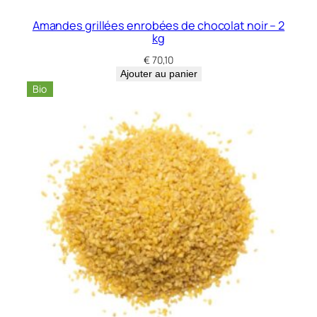
c
Amandes grillées enrobées de chocolat noir – 2
–
kg
5
€
70,10
k
Ajouter au panier
g
Bio