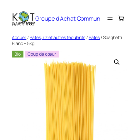
Aller
au
Groupe d'Achat Commun
contenu
Accueil
/
Pâtes, riz et autres féculents
/
Pâtes
/ Spaghetti
Blanc – 5kg
Bio
Coup de cœur