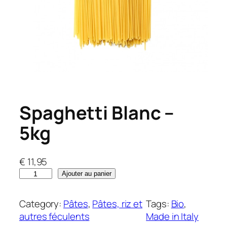
Spaghetti Blanc –
5kg
€
11,95
q
Ajouter au panier
u
a
Category:
Pâtes
, 
Pâtes, riz et
Tags:
Bio
, 
n
autres féculents
Made in Italy
t