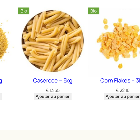
a
Bio
Bio
n
c
–
5
k
g
g
Casercce – 5kg
Corn Flakes – 3
€
13,35
€
22,10
Ajouter au panier
Ajouter au panier