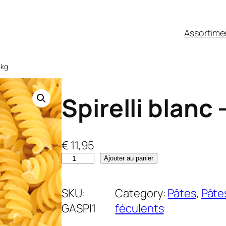
Assortime
5kg
Spirelli blanc 
€
11,95
q
Ajouter au panier
u
a
SKU:
Category:
Pâtes
, 
Pâtes
n
GASPI1
féculents
t