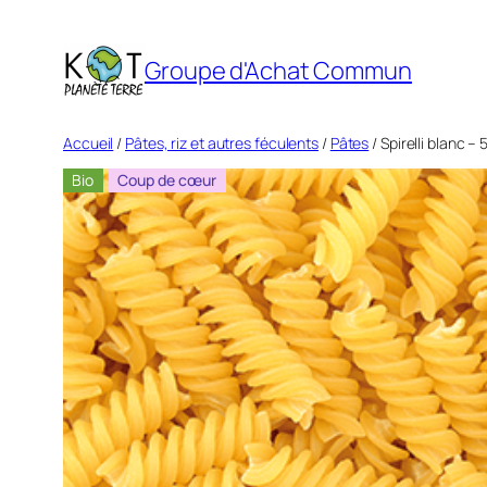
Aller
au
Groupe d'Achat Commun
contenu
Accueil
/
Pâtes, riz et autres féculents
/
Pâtes
/ Spirelli blanc – 
Bio
Coup de cœur