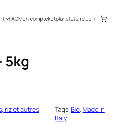
nt
FAQ
Mon compte
kotplaneteterre.be >
– 5kg
, riz et autres
Tags:
Bio
, 
Made in
Italy