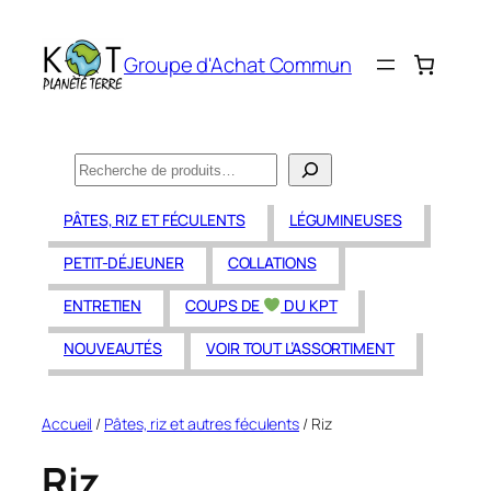
Aller
au
Groupe d'Achat Commun
contenu
Recherche
PÂTES, RIZ ET FÉCULENTS
LÉGUMINEUSES
PETIT-DÉJEUNER
COLLATIONS
ENTRETIEN
COUPS DE
DU KPT
NOUVEAUTÉS
VOIR TOUT L’ASSORTIMENT
Accueil
/
Pâtes, riz et autres féculents
/ Riz
Riz