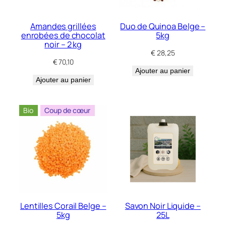
Amandes grillées
Duo de Quinoa Belge –
enrobées de chocolat
5kg
noir – 2 kg
€
28,25
€
70,10
Ajouter au panier
Ajouter au panier
Bio
Coup de cœur
Lentilles Corail Belge –
Savon Noir Liquide –
5kg
25L