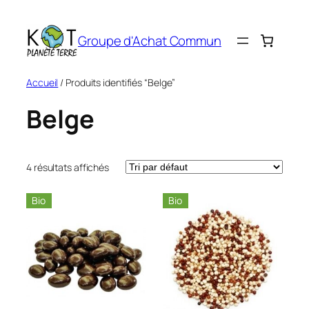
Aller
au
Groupe d'Achat Commun
contenu
Accueil
/ Produits identifiés “Belge”
Belge
4 résultats affichés
Bio
Bio