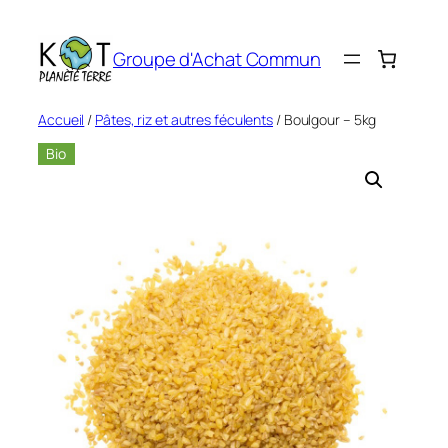
Aller
au
Groupe d'Achat Commun
contenu
Accueil
/
Pâtes, riz et autres féculents
/ Boulgour – 5kg
Bio