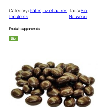
u
a
Category:
Pâtes, riz et autres
Tags:
Bio
, 
n
féculents
Nouveau
t
i
Produits apparentés
t
é
Bio
d
e
B
o
u
l
g
o
u
r
–