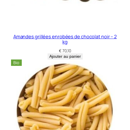
5
k
g
Amandes grillées enrobées de chocolat noir – 2
kg
€
70,10
Ajouter au panier
Bio