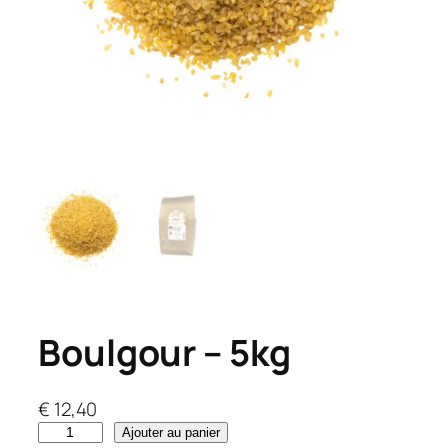
Boulgour – 5kg
€
12,40
q
Ajouter au panier