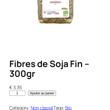
Fibres de Soja Fin –
300gr
€
3,35
q
Ajouter au panier
u
a
Category:
Non classé
Tags:
Bio