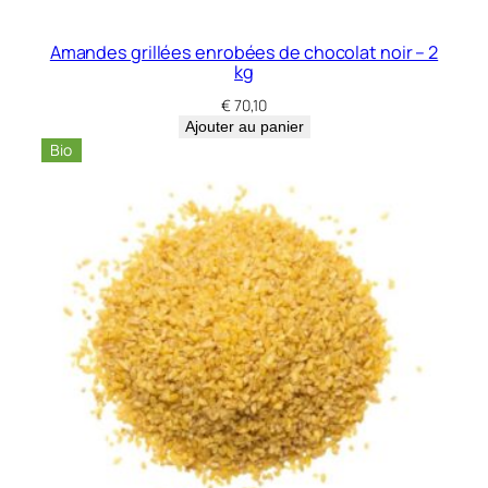
a
F
Amandes grillées enrobées de chocolat noir – 2
i
kg
n
€
70,10
–
Ajouter au panier
3
Bio
0
0
g
r