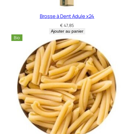
Brosse à Dent Adule x24
€
47,85
Ajouter au panier
Bio