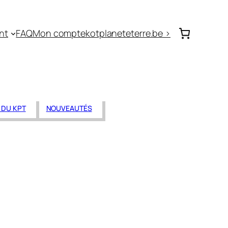
nt
FAQ
Mon compte
kotplaneteterre.be >
DU KPT
NOUVEAUTÉS