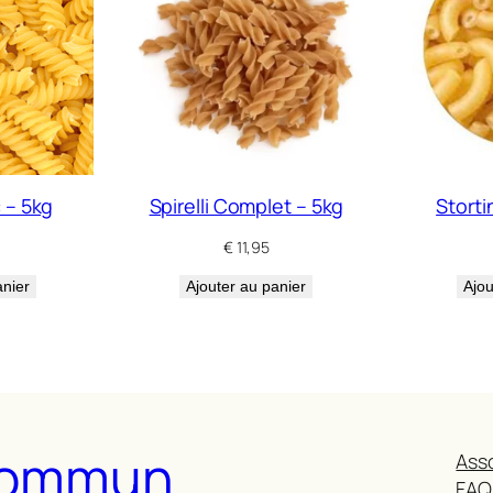
c – 5kg
Spirelli Complet – 5kg
Storti
€
11,95
anier
Ajouter au panier
Ajou
 Commun
Ass
FAQ