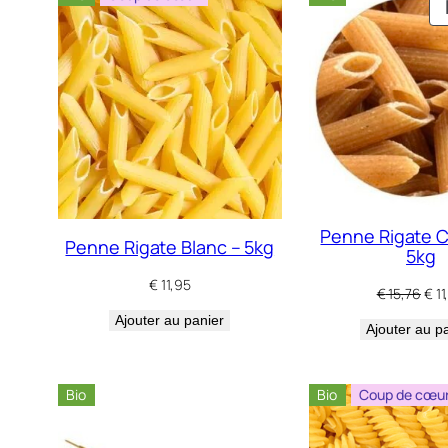
Penne Rigate 
Penne Rigate Blanc – 5kg
5kg
€
11,95
Le
€
15,76
€
11
prix
Ajouter au panier
Ajouter au p
initi
étai
€ 15
Bio
Bio
Coup de cœu