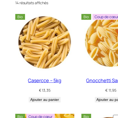
14 résultats affichés
Bio
Bio
Coup de cœu
Casercce – 5kg
Gnocchetti Sar
€
13,35
€
11,95
Ajouter au panier
Ajouter au p
Bio
Coup de cœur
Bio