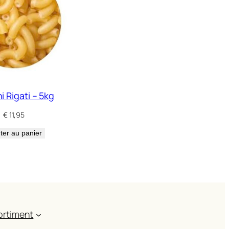
ni Rigati – 5kg
€
11,95
ter au panier
ortiment