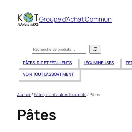
Aller
au
Groupe d'Achat Commun
contenu
Recherche
PÂTES, RIZ ET FÉCULENTS
LÉGUMINEUSES
PE
VOIR TOUT L’ASSORTIMENT
Accueil
/
Pâtes, riz et autres féculents
/ Pâtes
Pâtes