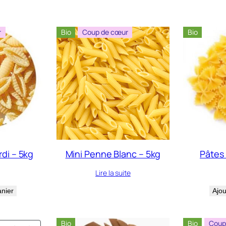
r
Bio
Coup de cœur
Bio
di – 5kg
Mini Penne Blanc – 5kg
Pâtes 
Lire la suite
anier
Ajou
Bio
Bio
Coup